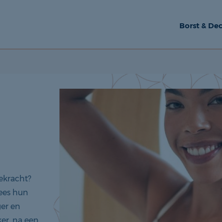
Borst & Dec
tekracht?
Lees hun
ger en
ker, na een