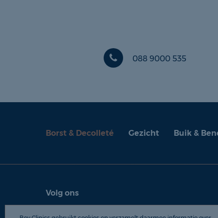
088 9000 535
Borst & Decolleté
Gezicht
Buik & Ben
Volg ons
© 2026 Be
Bey Clinics gebruikt cookies en verzamelt daarmee informatie over