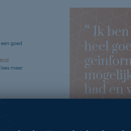
“
Ik ben
heel go
e een goed
geinfor
jvend
 lees meer
mogelij
had en w
mooiste
”
geven.