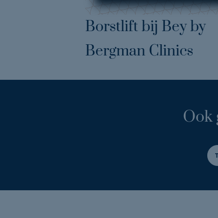
Borstlift bij Bey by
Bergman Clinics
Ook 