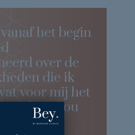
 vanaf het begin
ed
meerd over de
kheden die ik
at voor mij het
 resultaat zou