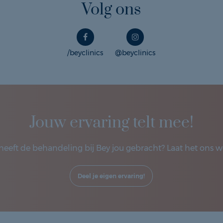
Volg ons
/beyclinics
@beyclinics
Jouw ervaring telt mee!
heeft de behandeling bij Bey jou gebracht? Laat het ons w
Deel je eigen ervaring!