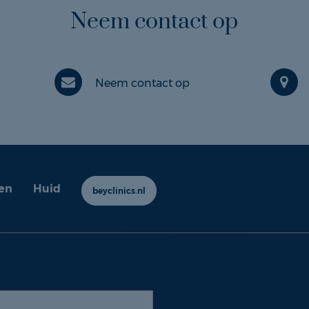
Neem contact op
Neem contact op
en
Huid
beyclinics.nl
y ervaringen |
Cookie- en