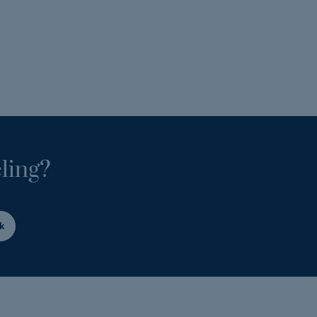
ling?
k