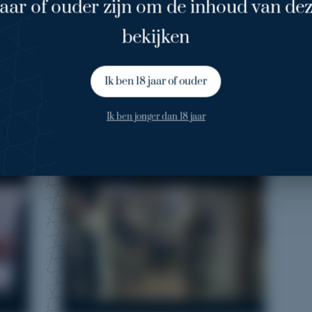
jaar of ouder zijn om de inhoud van dez
bekijken
Ik ben 18 jaar of ouder
Video's
Ik ben jonger dan 18 jaar