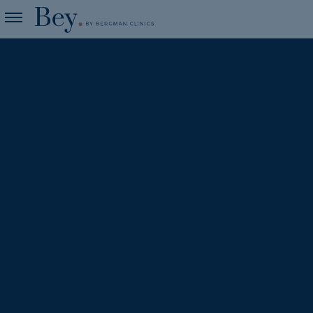
Ik vond mijn borsten niet mooi
Anoniem - 42 jaar
Voor- en na foto’s