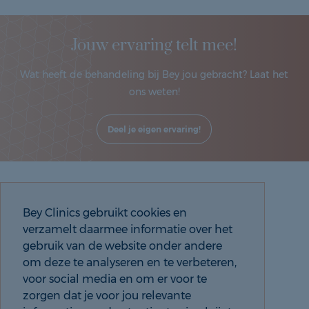
Jouw ervaring telt mee!
Wat heeft de behandeling bij Bey jou gebracht? Laat het
ons weten!
Deel je eigen ervaring!
Neem contact op
Bey Clinics gebruikt cookies en
verzamelt daarmee informatie over het
gebruik van de website onder andere
088 9000 535
om deze te analyseren en te verbeteren,
voor social media en om er voor te
Neem contact op
zorgen dat je voor jou relevante