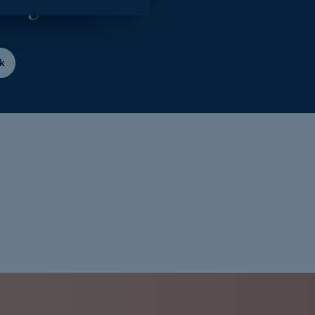
ling?
k