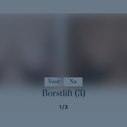
Voor
Na
Borstlift (3)
1
/ 3