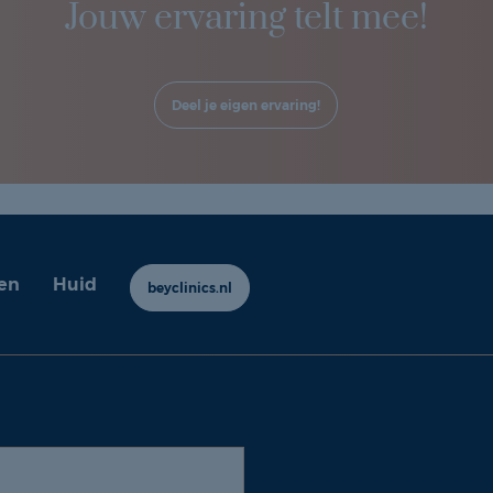
Jouw ervaring telt mee!
Deel je eigen ervaring!
en
Huid
beyclinics.nl
y ervaringen |
Cookie- en