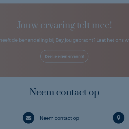
Jouw ervaring telt mee!
heeft de behandeling bij Bey jou gebracht? Laat het ons w
Deel je eigen ervaring!
Neem contact op
Neem contact op