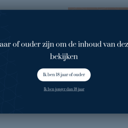
“
"Ik vin
geworde
jaar of ouder zijn om de inhoud van dez
e een goed
vermoei
bekijken
jvend
 lees meer
hoofdpi
Ik ben 18 jaar of ouder
Ik ben jonger dan 18 jaar