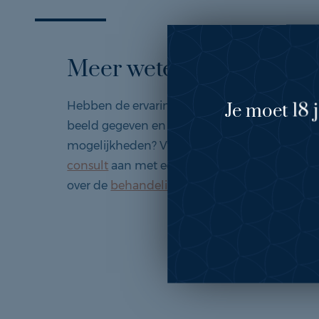
Meer weten?
Je moet 18 
Hebben de ervaringen en voor- en na foto’s j
beeld gegeven en ben je benieuwd naar de
mogelijkheden? Vraag dan gerust een
vrijbli
consult
aan met een van onze specialisten, of
over de
behandeling
.