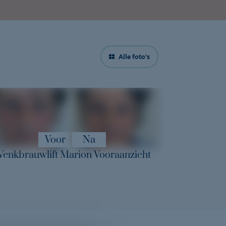
Alle foto's
 Na foto's...
Voor
Na
enkbrauwlift Marion Vooraanzicht