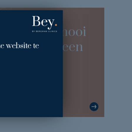
d het heel mooi
n. Ik heb geen
e website te
de blik en
”
jn meer."
Milly