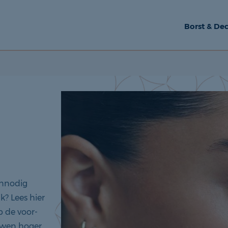
Borst & Dec
onnodig
ik? Lees hier
p de voor-
auwen hoger