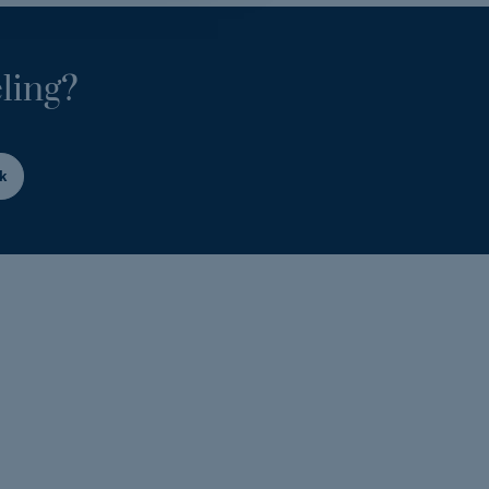
ling?
k