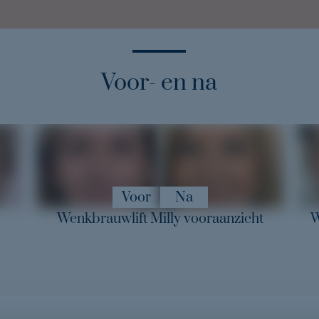
Voor- en na
Voor en
Voor
Na
Wenkbrauwlift Milly vooraanzicht
W