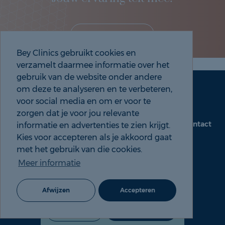
Deel je eigen ervaring!
Bey Clinics gebruikt cookies en
verzamelt daarmee informatie over het
gebruik van de website onder andere
om deze te analyseren en te verbeteren,
Maak een afspraak
Tel: 088 9000 535
voor social media en om er voor te
zorgen dat je voor jou relevante
Contact
informatie en advertenties te zien krijgt.
beyclinics.nl
Kies voor accepteren als je akkoord gaat
met het gebruik van die cookies.
Meer informatie
© 2026 Bey ervaringen |
Cookie- en Privacyverklaring
Afwijzen
Accepteren
088 9000 535
Maak een afspraak