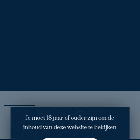
Voor
Na
Borstlift met protheses (6) 1
1
/ 3
Behandelend arts: dokter Bruekers
Operatie: borstlift met protheses, 325 CC beiderzijds ronde
protheses.
Mijn ervaring
Je moet 18 jaar of ouder zijn om de
inhoud van deze website te bekijken