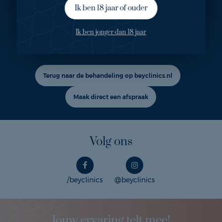
Ik ben 18 jaar of ouder
Ook geïnteresseerd in deze
Ik ben jonger dan 18 jaar
behandeling?
Terug naar de behandeling op beyclinics.nl
Maak direct een afspraak
Volg ons
/beyclinics
@beyclinics
Jouw ervaring telt mee!