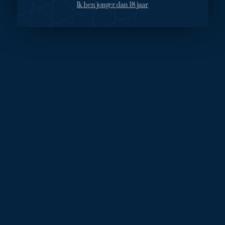
Ik ben jonger dan 18 jaar
hedendaagse technieken is dat als de nek (het verticale deel
van de hals) er nog goed uitziet, een operatie door een korter
litteken, onzichtbaar verstopt voor het oor en de bakkebaard,
al een indrukwekkend resultaat geeft in het hele aangezicht
dat loopt van wang, kaaklijn tot aan de mondbodem: de
MACS-lift of Facelift.
Om deze reden is de Facelift of MACS-lift (vroeger ook wel S-
lift genoemd - de minder uitgebreide voorloper van de
hedendaagse techniek) zeer populaire behandelingen, mede
ook omdat ze perfect onder lokale verdoving kunnen
worden uitgevoerd. De ingreep is minder ingrijpend dan de
hals-facelift en dus is het herstel ook korter.
Het resultaat
Na de behandeling straalt Caroline van geluk: "Met mij gaat
het fantastisch, heel erg goed. Het is zo ontzettend mooi