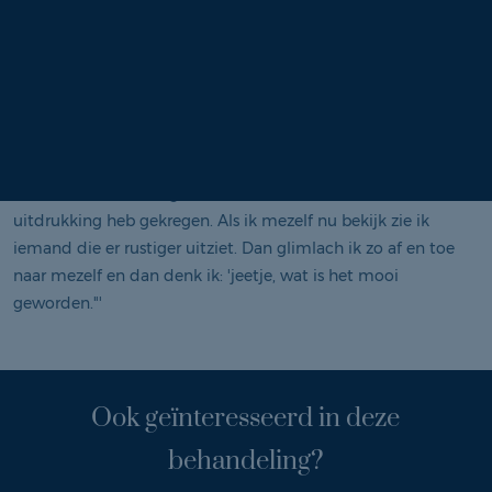
geworden. Het heeft eigenlijk alles overtroffen wat ik had
gehoopt."
"Je ziet weldegelijk de jeugd terug in mijn gezicht. Ik ben nu
meer een 50-er en dat vind ik prima hoor, ik ben geen 30-er
en zo hoeft het ook niet te zijn. Het is heel mooi dat het
verdriet en de spanning uit mijn gezicht zijn. Dat hoopte ik
ook en zo is het ook geworden. Ik vind zelf dat ik een zachte
uitdrukking heb gekregen. Als ik mezelf nu bekijk zie ik
iemand die er rustiger uitziet. Dan glimlach ik zo af en toe
naar mezelf en dan denk ik: 'jeetje, wat is het mooi
geworden."'
Ook geïnteresseerd in deze
behandeling?