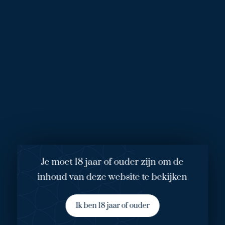
jammer dat je de tijd en het verdriet wel een beetje in je
gezicht ziet op een bepaald moment. Ik ben 61 jaar en een
jaar of 5 à 6 mag er wel af. Dat zou ik wel leuk vinden."
De behandeling
De correcties van veroudering in het gezicht, veroorzaakt
door hang, kan heel goed gecorrigeerd worden door de
(onderhuidse) huidlaag te liften: door tegen de
zwaartekracht in het weefsel weer terugplaatsen op de plek
waar het altijd zat. Het gevolg is een natuurlijke uitstraling
van het gezicht, een krachtige kaaklijn een vlakke
mondbodem en verbeterde curve in de het gezicht.
Je moet 18 jaar of ouder zijn om de
Hals-facelift
inhoud van deze website te bekijken
Als de hals echter ook tekent tot in de nek (ook welk
kalkoenbanden genoemd) is de hals-facelift nodig met
Ik ben 18 jaar of ouder
uitgebreidere littekens ook achter het oor, aanvullend op de
correctie van hang in het gezicht. Het mooie van de