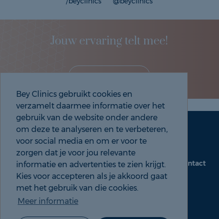
/beyclinics
@beyclinics
Jouw ervaring telt mee!
Deel je eigen ervaring!
Bey Clinics gebruikt cookies en
verzamelt daarmee informatie over het
gebruik van de website onder andere
om deze te analyseren en te verbeteren,
Maak een afspraak
Tel: 088 9000 535
voor social media en om er voor te
zorgen dat je voor jou relevante
Contact
informatie en advertenties te zien krijgt.
beyclinics.nl
Kies voor accepteren als je akkoord gaat
met het gebruik van die cookies.
Meer informatie
© 2026 Bey ervaringen |
Cookie- en Privacyverklaring