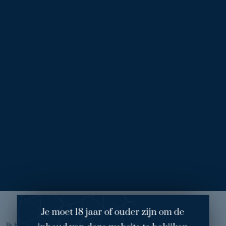
Voor
Na
Borstverkleining (53)
1
/ 2
Behandelend arts
:
dr. Wynand Melenhorst
Wens
:
borstverkleining
met
borstlift
Mijn ervaring
Je moet 18 jaar of ouder zijn om de
Ik heb deze ingreep ondergaan vanwege rug- en