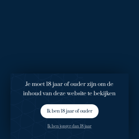
warmer wordt. Er wordt een bruisend effect gecreëerd
waardoor zuurstof aan de huid kan worden aangevoerd.
Nadat de huidtherapeute Olcay's huid gekoeld heeft, krijgt
ze een crèmemasker op. Terwijl het masker intrekt krijgt
Olcay een heerlijke massage.
Waar is Olcay onzeker over?
Olcay is minder blij met haar borsten, die mogen volgens
haar wat meer rechtop staan. Ook vind ze haar neus een
beetje te lang, maar dat vind ze geen reden om er iets aan te
veranderen. Ze sluit plastische chirurgie echter niet uit. “Als ik
Je moet 18 jaar of ouder zijn om de
wat ouder ben en mijn gezicht gaat hangen, laat ik er
misschien wel een paar spuitjes in stoppen zodat het weer
inhoud van deze website te bekijken
strak staat.”
Ik ben 18 jaar of ouder
Hoe belangrijk is uiterlijk voor Olcay?
“Mijn vak heeft direct met schoonheid te maken, dus ik vind
Ik ben jonger dan 18 jaar
het belangrijk dat ik er altijd goed uitzie. Met cosmetische
chirurgie heeft Olcay geen problemen. “Ik denk alleen dat je