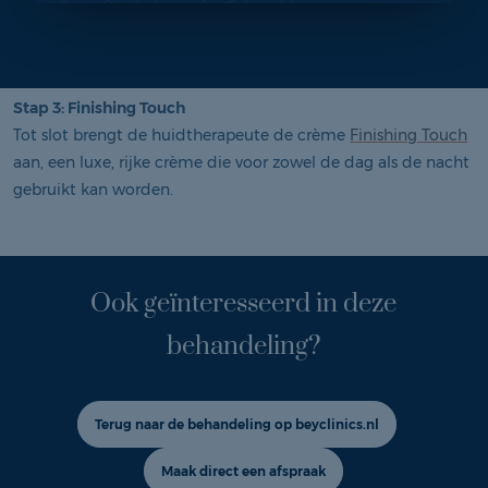
niet door moet slaan. Je moet oppassen dat je niet heel snel
iets laat doen terwijl er eigenlijk geen probleem is.”
Stap 3: Finishing Touch
Tot slot brengt de huidtherapeute de crème
Finishing Touch
aan, een luxe, rijke crème die voor zowel de dag als de nacht
gebruikt kan worden.
Ook geïnteresseerd in deze
behandeling?
Terug naar de behandeling op beyclinics.nl
Maak direct een afspraak