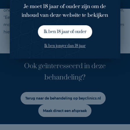
dun laagje van de opperhuid. Hierdoor verdwijnen
Je moet 18 jaar of ouder zijn om de
oneffenheden en kan de huid zich vernieuwen en verjongen.
inhoud van deze website te bekijken
“Een schoonheidsbehandeling vind ik zeker een luxe: een
momentje voor jezelf. Ik geniet er altijd heel erg van en kom
Ik ben 18 jaar of ouder
hier ook graag.”
Ik ben jonger dan 18 jaar
Ook geïnteresseerd in deze
behandeling?
Terug naar de behandeling op beyclinics.nl
Maak direct een afspraak