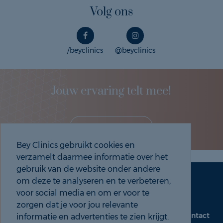
Volg ons
/beyclinics
@beyclinics
Jouw ervaring telt mee!
Deel je eigen ervaring!
Bey Clinics gebruikt cookies en
verzamelt daarmee informatie over het
gebruik van de website onder andere
om deze te analyseren en te verbeteren,
Maak een afspraak
Tel: 088 9000 535
voor social media en om er voor te
zorgen dat je voor jou relevante
Contact
informatie en advertenties te zien krijgt.
beyclinics.nl