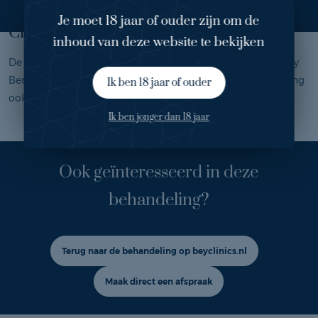
Waarom gekozen voor Bey by Bergman
Je moet 18 jaar of ouder zijn om de
Clinics?
inhoud van deze website te bekijken
De goede reviews haalde mij over om te kiezen voor Bey by
Bergman Clinics. Ik vond de informatie voor de behandeling
Ik ben 18 jaar of ouder
ook heel fijn!
Ik ben jonger dan 18 jaar
Ook geïnteresseerd in deze
behandeling?
Terug naar de behandeling op beyclinics.nl
Maak direct een afspraak