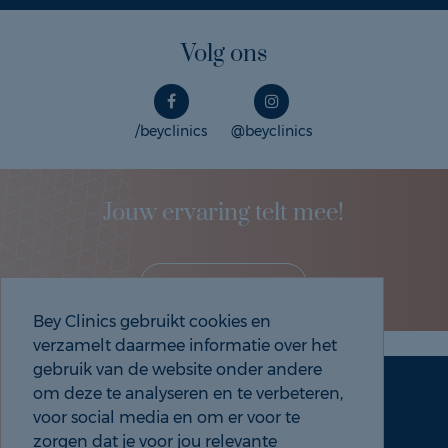
Volg ons
/beyclinics
@beyclinics
Jouw ervaring telt mee!
Deel je eigen ervaring!
Bey Clinics gebruikt cookies en
verzamelt daarmee informatie over het
gebruik van de website onder andere
om deze te analyseren en te verbeteren,
Maak een afspraak
Tel: 088 9000 535
voor social media en om er voor te
zorgen dat je voor jou relevante