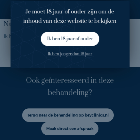
Bergman Clinics omdat deze kliniek het beste staat
Je moet 18 jaar of ouder zijn om de
aangeschreven.
inhoud van deze website te bekijken
Na de ingreep
Ik heb nu een veel beter zelfbeeld.
Ik ben 18 jaar of ouder
Ik ben jonger dan 18 jaar
Ook geïnteresseerd in deze
behandeling?
Terug naar de behandeling op beyclinics.nl
Maak direct een afspraak