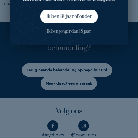
naam en heb ze veel in de media gezien.
Ik ben 18 jaar of ouder
Ik ben jonger dan 18 jaar
Ook geïnteresseerd in deze
behandeling?
Terug naar de behandeling op beyclinics.nl
Maak direct een afspraak
Volg ons
/beyclinics
@beyclinics