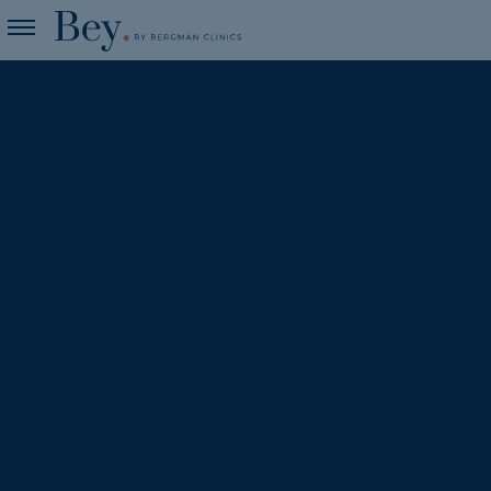
Buikwandcorrectie met
liposuctie
Anoniem - 52 jaar
Voor- en na foto’s