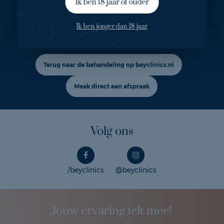
Ik ben 18 jaar of ouder
Ook geïnteresseerd in deze
behandeling?
Ik ben jonger dan 18 jaar
Terug naar de behandeling op beyclinics.nl
Maak direct een afspraak
Volg ons
/beyclinics
@beyclinics
Jouw ervaring telt mee!