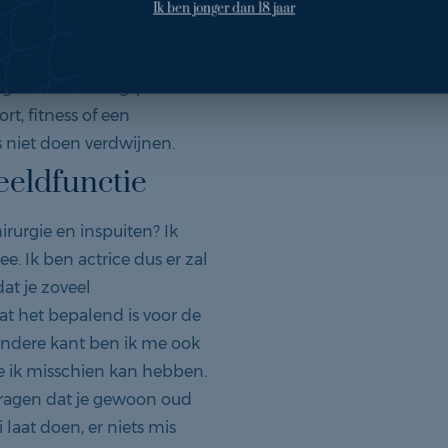
huid nog meer naar binnen.
Ik ben jonger dan 18 jaar
ppelhuid maakt een
rming van cellulitis
en gezond voedingspatroon.
rt, fitness of een
s niet doen verdwijnen.
eeldfunctie
irurgie en inspuiten? Ik
e. Ik ben actrice dus er zal
at je zoveel
at het bepalend is voor de
 andere kant ben ik me ook
e ik misschien kan hebben.
 dragen dat je gewoon oud
i laat doen, er niets mis