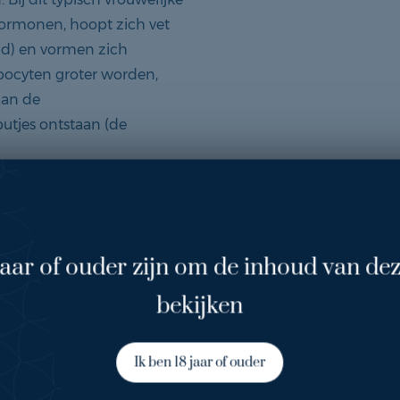
 hormonen, hoopt zich vet
id) en vormen zich
pocyten groter worden,
aan de
utjes ontstaan (de
nt onderwerp omdat het niet
ouwen hebben dit en dat
ten."
jaar of ouder zijn om de inhoud van dez
bekijken
e plaatselijke
rt de stofwisseling en
Ik ben 18 jaar of ouder
 bindweefselstrengen