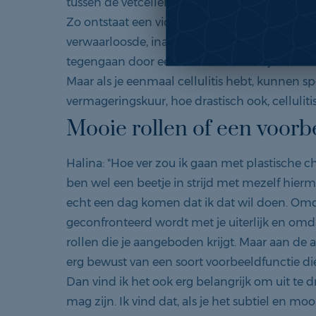
tussen de vetcellen verkorten en trekken de 
Zo ontstaat een vicieuze cirkel. Een sinaasa
verwaarloosde, inactieve indruk. Je kunt de vo
tegengaan door een actieve levensstijl en e
Maar als je eenmaal cellulitis hebt, kunnen spo
vermageringskuur, hoe drastisch ook, celluliti
Mooie rollen of een voorb
Halina: "Hoe ver zou ik gaan met plastische ch
ben wel een beetje in strijd met mezelf hierme
echt een dag komen dat ik dat wil doen. Omd
geconfronteerd wordt met je uiterlijk en omd
rollen die je aangeboden krijgt. Maar aan de
erg bewust van een soort voorbeeldfunctie di
Dan vind ik het ook erg belangrijk om uit te
mag zijn. Ik vind dat, als je het subtiel en moo