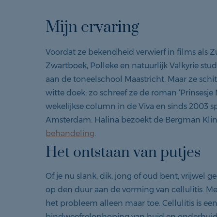
Mijn ervaring
Voordat ze bekendheid verwierf in films als Zu
Zwartboek, Polleke en natuurlijk Valkyrie stud
aan de toneelschool Maastricht. Maar ze schitt
witte doek: zo schreef ze de roman ‘Prinsesje
wekelijkse column in de Viva en sinds 2003 sp
Amsterdam. Halina bezoekt de Bergman Klin
behandeling
.
Het ontstaan van putjes
Of je nu slank, dik, jong of oud bent, vrijwe
op den duur aan de vorming van cellulitis. 
het probleem alleen maar toe. Cellulitis is e
bindweefselophoping van huid en onderhuid. B