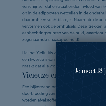
verschijnsel, dat ontstaat onder invloed van
op in de adipocyten (vetcellen in de onderhu
daaromheen vochtblaasjes. Naarmate de adi
vervormen ook de omhulsels. Deze 'trekken' 
aanhechtingspunten van de huid, waardoor p
zogenaamde sinaasappelhuid).
Halina: "Cellulitis vind ik een heel interessa
een kwestie is van dik of dun. Ook dunne vr
maakt dat alle vrouwen die ik ken hiermee zit
Je moet 18 
Vicieuze cirkel
Een bijkomend probleem bij cellulitis is dat d
doorbloeding vermindert. Hierdoor verslechte
worden afvalstoffen niet goed afgevoerd. De