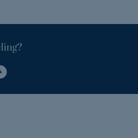
ling?
k