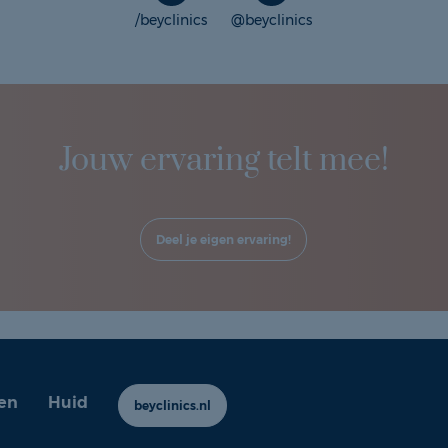
/beyclinics
@beyclinics
Jouw ervaring telt mee!
Deel je eigen ervaring!
en
Huid
beyclinics.nl