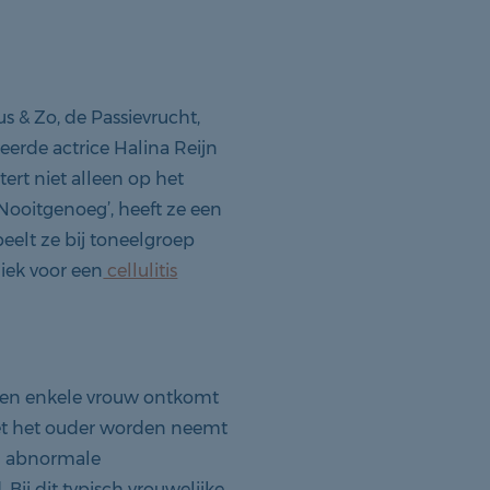
s & Zo, de Passievrucht,
eerde actrice Halina Reijn
ert niet alleen op het
 Nooitgenoeg’, heeft ze een
eelt ze bij toneelgroep
iek voor een
cellulitis
l geen enkele vrouw ontkomt
Met het ouder worden neemt
en abnormale
ij dit typisch vrouwelijke