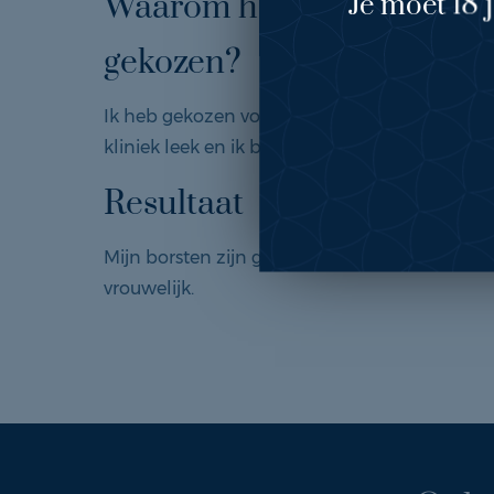
Waarom heeft u voor Bey 
Je moet 18 
gekozen?
Ik heb gekozen voor Bey by Bergman Clinics
kliniek leek en ik ben zeer tevreden met het e
Resultaat
Mijn borsten zijn groter en ik voel mij hierdo
vrouwelijk.