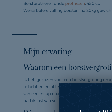
Borstprothese: ronde
prothesen
, 450 cc
Wens: betere vulling borsten, na 20kg gewicht
Mijn ervaring
Waarom een borstvergrot
Ik heb gekozen voor een borstvergroting o
te hebben en af te vallen ik onzeker was over
van een e-cup naar een b-cup geslonken en 
had ik last van vel.