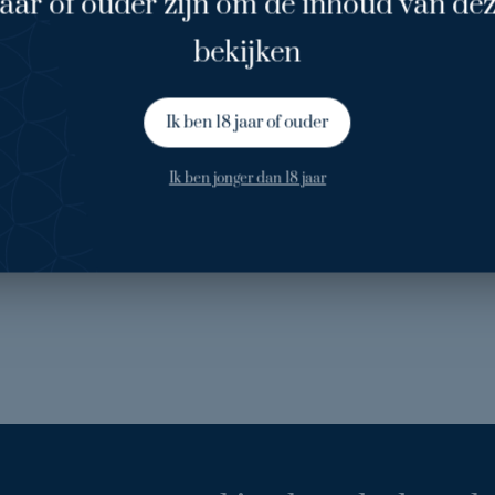
Clinics
jaar of ouder zijn om de inhoud van dez
bekijken
 omdat het op een goede
Ik ben 18 jaar of ouder
indresultaat.
Ik ben jonger dan 18 jaar
or meer zelfverzekerd en