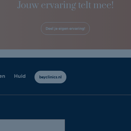
Jouw ervaring telt mee!
Deel je eigen ervaring!
en
Huid
beyclinics.nl
y ervaringen |
Cookie- en