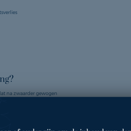
sverlies
ing?
mdat na zwaarder gewogen
 mijn borsten. Ze waren
hingen erg omlaag. Ook