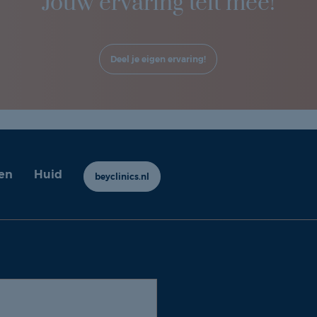
Jouw ervaring telt mee!
Deel je eigen ervaring!
en
Huid
beyclinics.nl
y ervaringen |
Cookie- en
rklaring