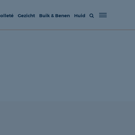
olleté
Gezicht
Buik & Benen
Huid