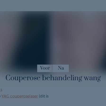
Voor
Na
Couperose behandeling wang
ls
e
YAG couperoselaser
(dit is