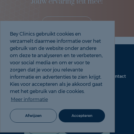
Jouw ervaring telt mee!
Deel je eigen ervaring!
Bey Clinics gebruikt cookies en
verzamelt daarmee informatie over het
gebruik van de website onder andere
om deze te analyseren en te verbeteren,
Maak een afspraak
Tel: 088 9000 535
voor social media en om er voor te
zorgen dat je voor jou relevante
Contact
informatie en advertenties te zien krijgt.
beyclinics.nl
Kies voor accepteren als je akkoord gaat
met het gebruik van die cookies.
Meer informatie
© 2026 Bey ervaringen |
Cookie- en Privacyverklaring
Afwijzen
Accepteren
088 9000 535
Maak een afspraak