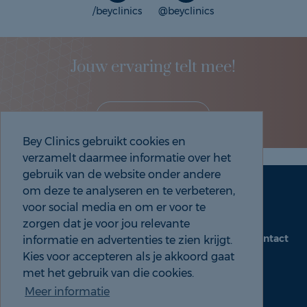
/beyclinics
@beyclinics
Jouw ervaring telt mee!
Deel je eigen ervaring!
Bey Clinics gebruikt cookies en
verzamelt daarmee informatie over het
gebruik van de website onder andere
om deze te analyseren en te verbeteren,
Maak een afspraak
Tel: 088 9000 535
voor social media en om er voor te
zorgen dat je voor jou relevante
Contact
informatie en advertenties te zien krijgt.
beyclinics.nl
Kies voor accepteren als je akkoord gaat
met het gebruik van die cookies.
Meer informatie