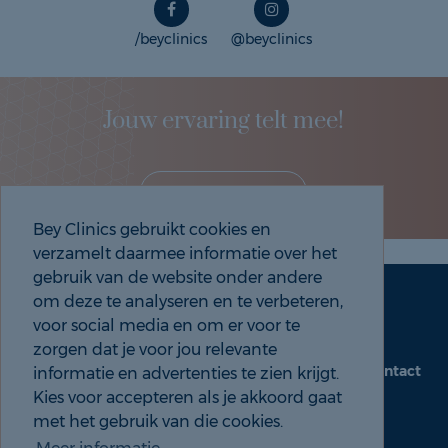
/beyclinics
@beyclinics
Jouw ervaring telt mee!
Deel je eigen ervaring!
Bey Clinics gebruikt cookies en
verzamelt daarmee informatie over het
gebruik van de website onder andere
om deze te analyseren en te verbeteren,
Maak een afspraak
Tel: 088 9000 535
voor social media en om er voor te
zorgen dat je voor jou relevante
Contact
informatie en advertenties te zien krijgt.
beyclinics.nl
Kies voor accepteren als je akkoord gaat
met het gebruik van die cookies.