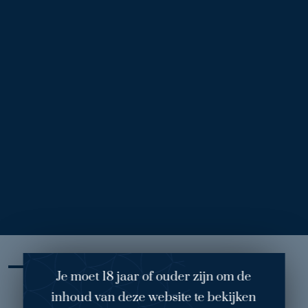
Voor
Na
Borstverkleining Lara
1
/ 3
Behandelend arts:
dr. Melenhorst
Ingreep:
Borstverkleining
(370 gram links en 496 gram
rechts)
Wens: minder gewicht van de borsten en betere symmetrie
Je moet 18 jaar of ouder zijn om de
Mijn ervaring
inhoud van deze website te bekijken