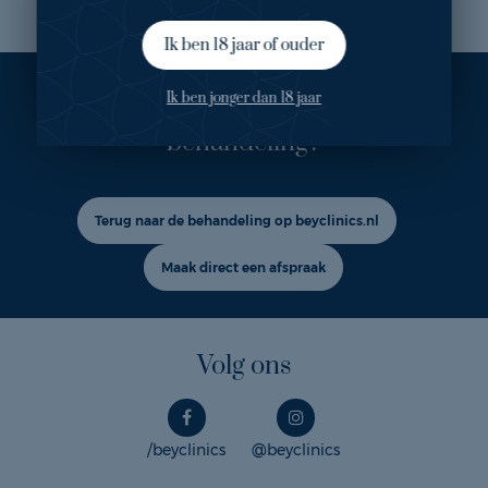
Ik ben 18 jaar of ouder
Ook geïnteresseerd in deze
Ik ben jonger dan 18 jaar
behandeling?
Terug naar de behandeling op beyclinics.nl
Maak direct een afspraak
Volg ons
/beyclinics
@beyclinics