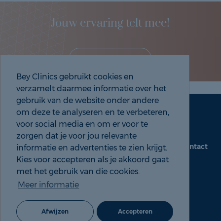
Jouw ervaring telt mee!
Deel je eigen ervaring!
Bey Clinics gebruikt cookies en
verzamelt daarmee informatie over het
gebruik van de website onder andere
om deze te analyseren en te verbeteren,
Maak een afspraak
Tel: 088 9000 535
voor social media en om er voor te
zorgen dat je voor jou relevante
Contact
informatie en advertenties te zien krijgt.
beyclinics.nl
Kies voor accepteren als je akkoord gaat
met het gebruik van die cookies.
Meer informatie
© 2026 Bey ervaringen |
Cookie- en Privacyverklaring
Afwijzen
Accepteren