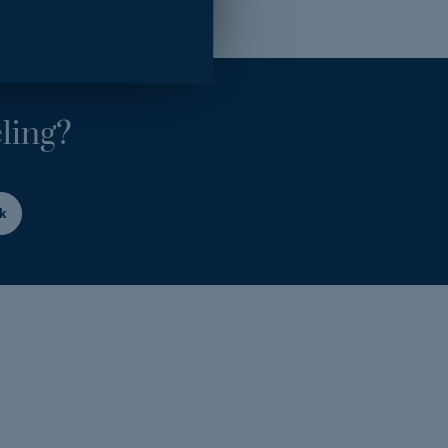
ling?
k