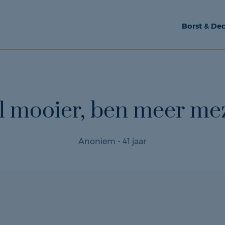
Borst & Dec
l mooier, ben meer mez
Anoniem - 41 jaar