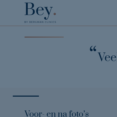
Vee
Voor- en na foto’s