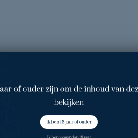
ren uit cosmetisch
de vermoeide/hangende
 omdat ik graag een goede
jaar of ouder zijn om de inhoud van dez
uisterde goed naar mijn
bekijken
 van der Lei
ook bijzonder
Ik ben 18 jaar of ouder
mezelf!
Ik ben jonger dan 18 jaar