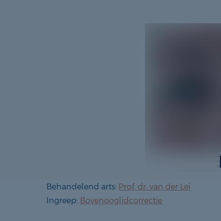
Behandelend arts:
Prof. dr. van der Lei
Ingreep:
Bovenooglidcorrectie