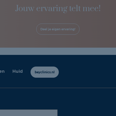
Jouw ervaring telt mee!
Deel je eigen ervaring!
en
Huid
beyclinics.nl
y ervaringen |
Cookie- en