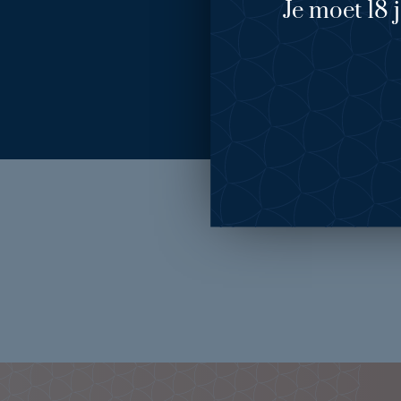
Je moet 18 
Ook 