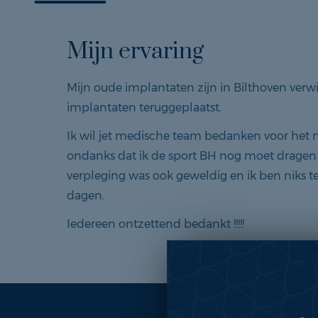
Mijn ervaring
Mijn oude implantaten zijn in Bilthoven verw
implantaten teruggeplaatst.
Ik wil jet medische team bedanken voor het n
ondanks dat ik de sport BH nog moet dragen
verpleging was ook geweldig en ik ben niks 
dagen.
Iedereen ontzettend bedankt !!!!!