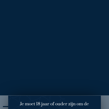
Voor
Na
t
Borstvergroting Anoniem 16
1
/ 2
Behandelend arts: dr. Melenhorst
Ingreep:
Borstvergroting,
onder de spier geplaatst
(dual plane
type 2)
Prothese:
Ronde prothesen
300 cc high profile.
Wens: Zelfverzekerder door het leven gaan en in bikini durven
te lopen.
Je moet 18 jaar of ouder zijn om de