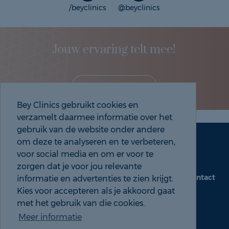
/beyclinics
@beyclinics
Jouw ervaring telt mee!
Deel je eigen ervaring!
Bey Clinics gebruikt cookies en
verzamelt daarmee informatie over het
gebruik van de website onder andere
om deze te analyseren en te verbeteren,
Maak een afspraak
Tel: 088 9000 535
voor social media en om er voor te
zorgen dat je voor jou relevante
Contact
informatie en advertenties te zien krijgt.
beyclinics.nl
Kies voor accepteren als je akkoord gaat
met het gebruik van die cookies.
Meer informatie