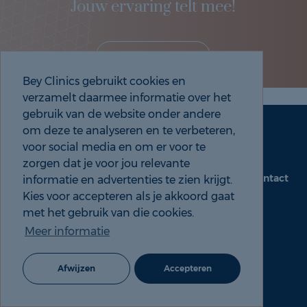
Jouw ervaring telt mee!
Deel je eigen ervaring!
Bey Clinics gebruikt cookies en
verzamelt daarmee informatie over het
gebruik van de website onder andere
om deze te analyseren en te verbeteren,
Maak een afspraak
Tel: 088 9000 535
voor social media en om er voor te
zorgen dat je voor jou relevante
Contact
informatie en advertenties te zien krijgt.
beyclinics.nl
Kies voor accepteren als je akkoord gaat
met het gebruik van die cookies.
Meer informatie
© 2026 Bey ervaringen |
Cookie- en Privacyverklaring
Afwijzen
Accepteren
088 9000 535
Maak een afspraak