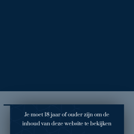
Voor
Na
Prothesewissel Anoniem vooraanzicht
1
/ 3
Behandelend arts:
drs. Corion
Ingreep:
Prothesewissel
Mehode:
Borstprothese:
Je moet 18 jaar of ouder zijn om de
Mijn ervaring
inhoud van deze website te bekijken