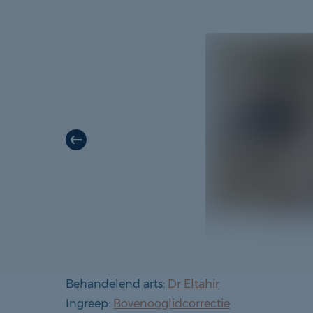
nny volledig
Behandelend arts:
Dr Eltahir
Ingreep:
Bovenooglidcorrectie