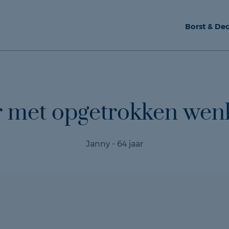
Borst & Dec
r met opgetrokken we
Janny - 64 jaar