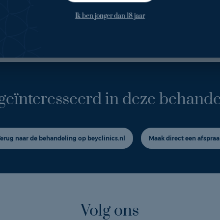
t. Hiernaast heb ik een
Ik ben jonger dan 18 jaar
iterlijk.
geïnteresseerd in deze behande
Terug naar de behandeling op beyclinics.nl
Maak direct een afspraa
Volg ons