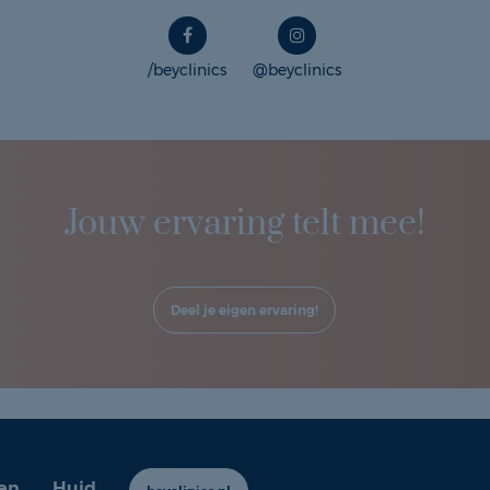
/beyclinics
@beyclinics
Jouw ervaring telt mee!
Deel je eigen ervaring!
en
Huid