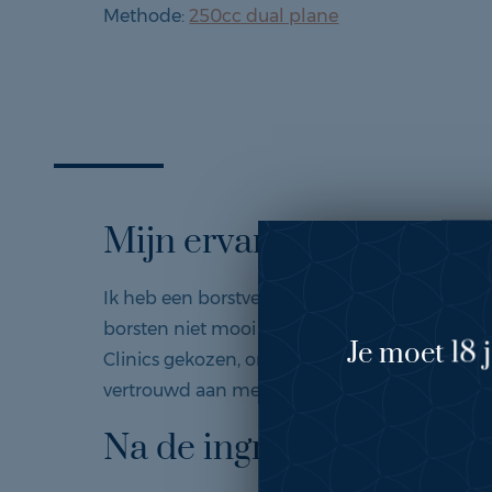
Methode:
250cc dual plane
Mijn ervaring
Ik heb een borstvergroting laten uitvoeren, 
borsten niet mooi vond, ze 'hingen'. Hiervoo
Je moet 18 
Clinics gekozen, omdat ik het een fijne kliniek
vertrouwd aan met een deskundig arts.
Na de ingreep