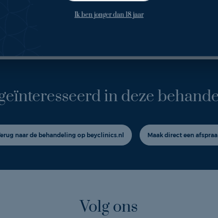
door ik mij een stuk
Ik ben jonger dan 18 jaar
geïnteresseerd in deze behande
Terug naar de behandeling op beyclinics.nl
Maak direct een afspraa
Volg ons