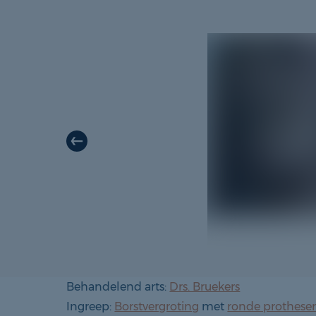
nzicht schuin
Behandelend arts:
Drs. Bruekers
Ingreep:
Borstvergroting
met
ronde prothese