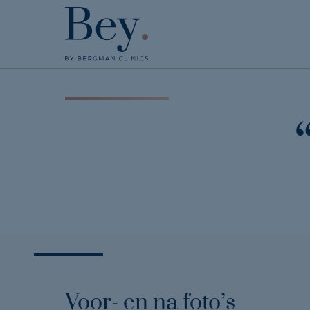
Voor- en na foto’s