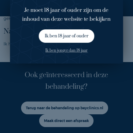
Daarom heb ik gekozen om hier iets aan te laten doen
Je moet 18 jaar of ouder zijn om de
middels
liposuctie
. Ik heb voor Bey by Bergman Clinics
inhoud van deze website te bekijken
gekozen, omdat zij goed staan aangeschreven.
Na de ingreep
Ik ben 18 jaar of ouder
Ik heb geen last meer van overtollig buikvet!
Ik ben jonger dan 18 jaar
Ook geïnteresseerd in deze
behandeling?
Terug naar de behandeling op beyclinics.nl
Maak direct een afspraak