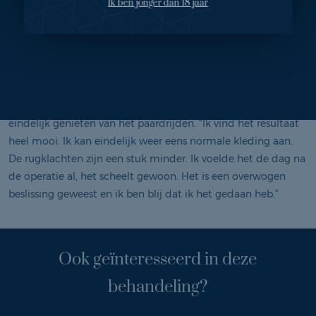
borsten een mooiere vorm en is er minder kans op
Ik ben jonger dan 18 jaar
gevoelsverlies. De operatieduur is korter, maar de
onderhuidse wond wat groter. Deze methode is echter niet
voor iedereen mogelijk.
Resultaat
Na drie maanden is het resultaat goed zichtbaar en kan Ester
eindelijk genieten van het paardrijden. “Ik vind het resultaat
heel mooi. Ik kan eindelijk weer eens normale kleding aan.
De rugklachten zijn een stuk minder. Ik voelde het de dag na
de operatie al, het scheelt gewoon. Het is een overwogen
beslissing geweest en ik ben blij dat ik het gedaan heb.”
Ook geïnteresseerd in deze
behandeling?