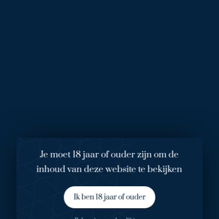
haar doen en laten. “Ik heb behoorlijke rug- en nekklachten
door de borsten en ben daarom beperkt in mijn bewegingen.
Paardrijden, mijn hobby, gaat gewoon niet, na een uurtje
rijden ben ik moe en doet het zeer.”
Consult
Tijdens het consult met de plastisch chirurg bespreekt Ester
haar wensen. “De perfecte borsten zijn voor mij die van toen
ik 20 was: een mooie c-cup.” De plastisch chirurg legt uit wat
er tijdens de operatie gebeurt en geeft Ester een indruk van
het resultaat.
De operatie
Je moet 18 jaar of ouder zijn om de
De operatie duurt gemiddeld anderhalf uur. In de Bergman
inhoud van deze website te bekijken
Kliniek wordt deze borstverkleining middels de
sleutelgatmethode uitgevoerd. Bij de sleutelgatmethode
zijn littekens tot een minimum beperkt wel 50 % minder
Ik ben 18 jaar of ouder
dan de klassieke borstverkleining. Daarnaast hebben de