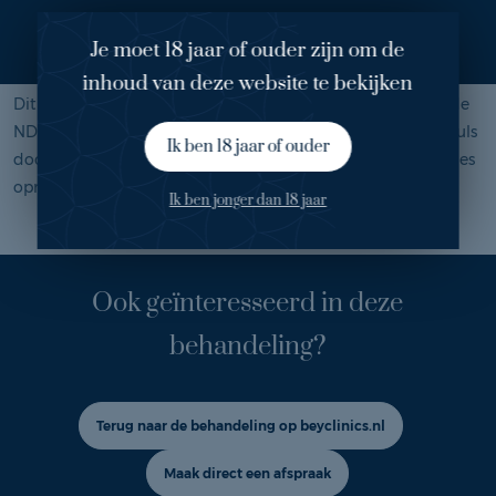
Je moet 18 jaar of ouder zijn om de
Mijn ervaring
inhoud van deze website te bekijken
Dit is het resultaat na meerdere laserbehandelingen met de
ND YAG vaatlaser. Tijdens de behandeling wordt de laserpuls
Ik ben 18 jaar of ouder
door het bloed geadsorbeerd waarna het lichaam de vaatjes
opruimt. Gemiddeld zijn er 3 tot 5 behandelingen nodig.
Ik ben jonger dan 18 jaar
Ook geïnteresseerd in deze
behandeling?
Terug naar de behandeling op beyclinics.nl
Maak direct een afspraak