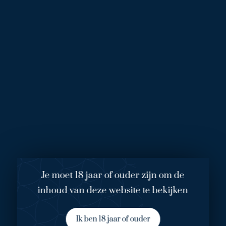
neus.” Tijdens het eerste consult liet Middelweerd met het
speciale computerprogramma ‘Computer Imaging’ zien hoe
de neus er na de operatie uit zal zien. “Dat vond ik essentieel
want daardoor kreeg ik een duidelijk beeld. Het geeft
vertrouwen en dat is heel belangrijk.” De chirurg kan met het
computerprogramma foto’s van de neus bewerken en
corrigeren. ”Je ziet precies wat je kan verwachten. De neus
zoals Middelweerd hem me liet zien, was precies zoals ik
hem in gedachten had.” De neus van Maarten is tijdens de
operatie bovenop de neusbrug recht geschraapt en de
neuspunt is naar binnengezet zodat de neus kleiner wordt.
“Ik werd volledig onder narcose gebracht. Na twee uur werd
ik wakker zonder pijn. “Het voelde alsof ik gewoon
ontzettend lekker had geslapen en niet alsof ik een
Je moet 18 jaar of ouder zijn om de
neusoperatie had ondergaan. Ik heb liever dit dan dat ik naar
inhoud van deze website te bekijken
de tandarts moet voor een zenuwbehandeling en bijna twee
uur met mijn mond open moet liggen.” Het resultaat kon
Ik ben 18 jaar of ouder
Maarten niet gelijk zien omdat de neus in het verband zat.