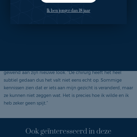
Na een week is Maarten teruggegaan naar de kliniek en toen
Ik ben jonger dan 18 jaar
heeft de chirurg het verband er afgehaald. “De neus was nog
wel een beetje gezwollen, maar ik had wel een idee hoe het
eindresultaat er uit zou zien en daar was ik erg tevreden over.
De bovenkant van mijn neus was een stuk rechter.” Het duurt
een half jaar tot een jaar voordat alle zwellingen en het
littekenweefsel volledig weg zijn. “Voor wat betreft de
littekens zit er alleen maar een sneetje onder aan mijn neus.”
Een paar weken na de neuscorrectie. is Maarten al helemaal
gewend aan zijn nieuwe look. “De chirurg heeft het heel
subtiel gedaan dus het valt niet eens echt op. Sommige
kennissen zien dat er iets aan mijn gezicht is veranderd, maar
ze kunnen niet zeggen wat. Het is precies hoe ik wilde en ik
heb zeker geen spijt.”
Ook geïnteresseerd in deze