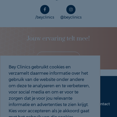
/beyclinics
@beyclinics
Jouw ervaring telt mee!
Deel je eigen ervaring!
Bey Clinics gebruikt cookies en
verzamelt daarmee informatie over het
gebruik van de website onder andere
om deze te analyseren en te verbeteren,
Maak een afspraak
Tel: 088 9000 535
voor social media en om er voor te
zorgen dat je voor jou relevante
Contact
informatie en advertenties te zien krijgt.
beyclinics.nl
Kies voor accepteren als je akkoord gaat