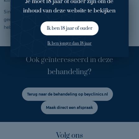
kliniek.
Je moet 18 jaar of ouder zijn om de
inhoud van deze website te bekijken
Sinds ik ben geopereerd heb ik een frissere blik en heb ik
geen vermoeide ogen meer aan het eind van de dag. Ook
heb ik geen last meer van tranende ogen.
Ik ben 18 jaar of ouder
Ik ben jonger dan 18 jaar
Ook geïnteresseerd in deze
behandeling?
Terug naar de behandeling op beyclinics.nl
Maak direct een afspraak
Volg ons