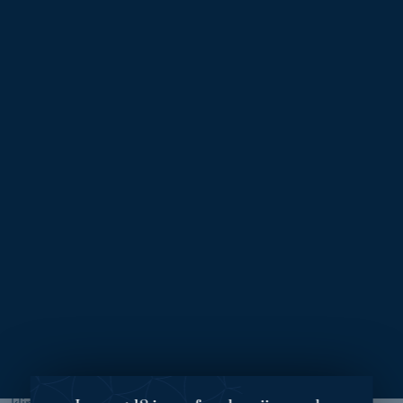
Voor
Na
Bovenooglidcorrectie
Behandelend arts:
Dr. Eltahir
Ingreep:
Bovenooglidcorrectie
Mijn ervaring
Ik heb een bovenooglidcorrectie laten uitvoeren omdat ik
klachten had aan mijn ogen door overhangende oogleden.
Ik heb gekozen voor Bey by Bergman Clinics omdat ik uit
mijn omgeving goede ervaringen heb gehoord over deze