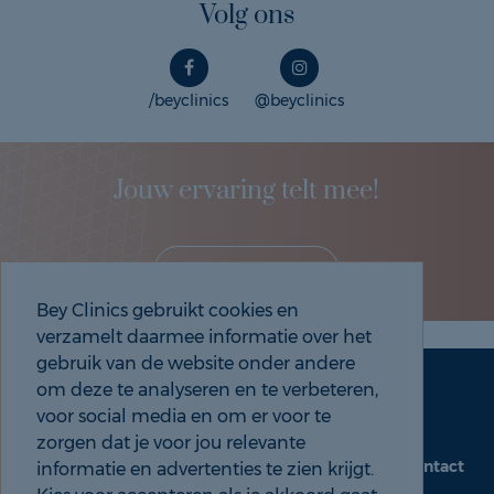
Volg ons
/beyclinics
@beyclinics
Jouw ervaring telt mee!
Deel je eigen ervaring!
Bey Clinics gebruikt cookies en
verzamelt daarmee informatie over het
gebruik van de website onder andere
om deze te analyseren en te verbeteren,
Maak een afspraak
Tel: 088 9000 535
voor social media en om er voor te
zorgen dat je voor jou relevante
Contact
informatie en advertenties te zien krijgt.
beyclinics.nl