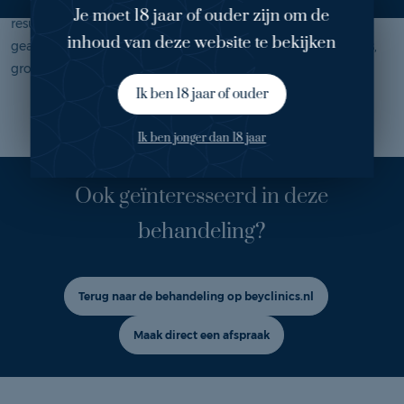
jaren nog steeds goed worden verbeterd. Zoals hier het
Je moet 18 jaar of ouder zijn om de
resultaat na vier TCA behandelingen. Deze peeling wordt
inhoud van deze website te bekijken
geadviseerd bij huidveroudering, zonschade, acnelittekens,
grove poriën of voor het opfrissen van de huid.
Ik ben 18 jaar of ouder
Ik ben jonger dan 18 jaar
Ook geïnteresseerd in deze
behandeling?
Terug naar de behandeling op beyclinics.nl
Maak direct een afspraak