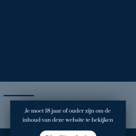
Voor
Na
Coagulatie Papulosa Nigra
Huidprobleem: Dermatosis papulosa nigra
Behandeling: Coagulatie 1 behandeling
Mijn ervaring
Je moet 18 jaar of ouder zijn om de
inhoud van deze website te bekijken