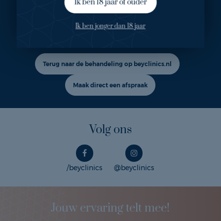
Ik ben 18 jaar of ouder
Ook geïnteresseerd in deze
behandeling?
Ik ben jonger dan 18 jaar
Terug naar de behandeling op beyclinics.nl
Maak direct een afspraak
Volg ons
/beyclinics
@beyclinics
Jouw ervaring telt mee!