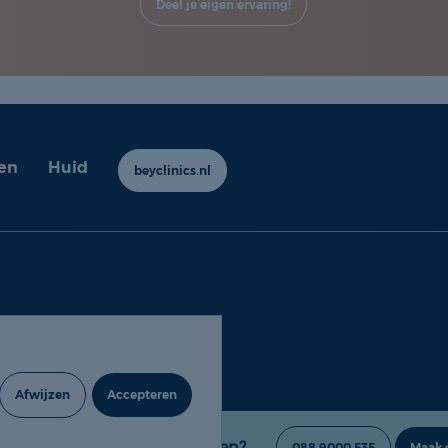
Deel je eigen ervaring!
en
Huid
beyclinics.nl
y ervaringen |
Cookie- en
rklaring
Afwijzen
Accepteren
 gevonden of heb je nog vragen?
088 9000 535
Maak 