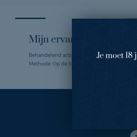
Mijn ervaring
Je moet 18 
Behandelend arts:
drs. van Engeland
Methode: Op de borstspier, 295cc rond impla
Ook 