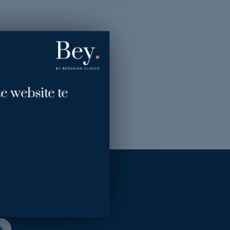
e website te
ling?
k