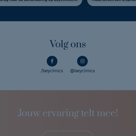
Volg ons
/beyclinics
@beyclinics
Jouw ervaring telt mee!