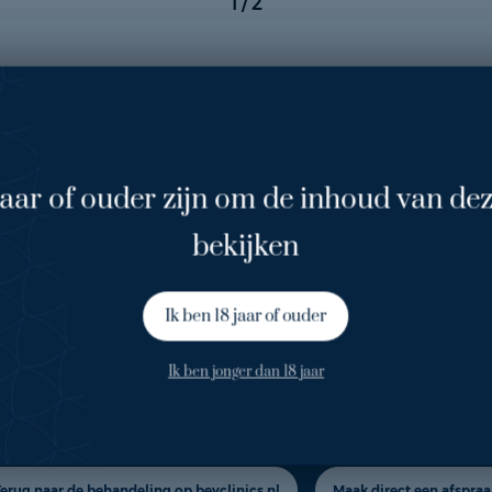
1
/ 2
jaar of ouder zijn om de inhoud van dez
ntaat
bekijken
Ik ben 18 jaar of ouder
Ik ben jonger dan 18 jaar
geïnteresseerd in deze behande
Terug naar de behandeling op beyclinics.nl
Maak direct een afspraa