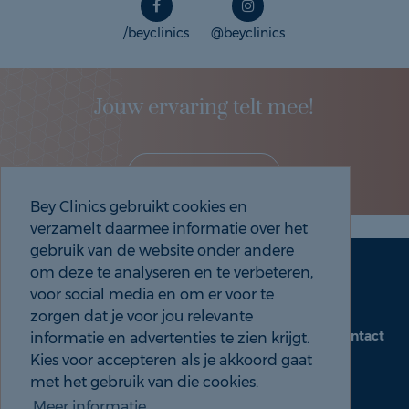
/beyclinics
@beyclinics
Jouw ervaring telt mee!
Deel je eigen ervaring!
Bey Clinics gebruikt cookies en
verzamelt daarmee informatie over het
gebruik van de website onder andere
om deze te analyseren en te verbeteren,
Maak een afspraak
Tel: 088 9000 535
voor social media en om er voor te
zorgen dat je voor jou relevante
Contact
informatie en advertenties te zien krijgt.
beyclinics.nl
Kies voor accepteren als je akkoord gaat
met het gebruik van die cookies.
Meer informatie