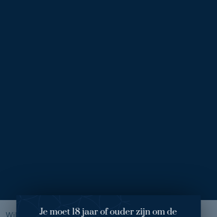
verschillende massages, de Supreme Cream, het Lighten Up
serum en het speciaal door Bergman ontwikkelde Modellage
Mask. Dit alles helpt onmiddellijk de tekenen van
huidveroudering tegen te gaan en zorgt voor een jonge en
gladde huid.
Oogcorrectie
Angela is niet zo ijdel en gaat eigenlijk altijd zonder make-up
de deur uit als ze niet gefotografeerd of gefilmd hoeft te
worden. Wel heeft ze een paar jaar geleden haar ogen laten
liften. "Dat gaf zo’n groot verschil, ik zag er ineens zo lekker
fris en fruitig uit!"
Supreme Eye Cream
Na deze heerlijke behandeling krijgt Angela de Supreme Eye
Cream mee naar huis. Deze luxueuze anti-ageing oogcrème
is het complete antwoord op alle zichtbare tekenen van
huidveroudering rond de ogen.
Je moet 18 jaar of ouder zijn om de
Wil je meer weten over de Supreme Treatment? Kijk voor