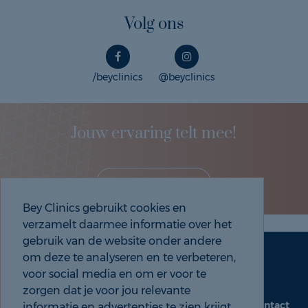
Volg ons
/beyclinics
@beyclinics
Jouw ervaring telt mee!
Deel je eigen ervaring!
Bey Clinics gebruikt cookies en
verzamelt daarmee informatie over het
gebruik van de website onder andere
om deze te analyseren en te verbeteren,
Maak een afspraak
Tel: 088 9000 535
voor social media en om er voor te
zorgen dat je voor jou relevante
Contact
informatie en advertenties te zien krijgt.