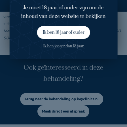
na vier tot acht weken. Voor optimaal en blijvend resultaat
Je moet 18 jaar of ouder zijn om de
moet de behandeling drie keer worden herhaald. Tussen de
inhoud van deze website te bekijken
verschillende behandelingen moet ten minste zes weken
zitten.
Meer weten over deze behandeling bel gerust op: 088 9000
Ik ben 18 jaar of ouder
500.
Ik ben jonger dan 18 jaar
Ook geïnteresseerd in deze
behandeling?
Terug naar de behandeling op beyclinics.nl
Maak direct een afspraak