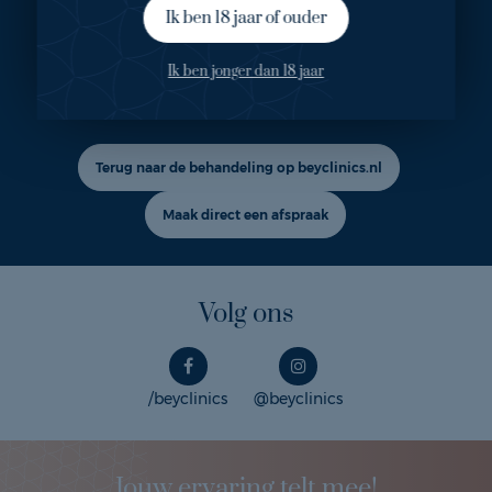
Ik ben 18 jaar of ouder
Ook geïnteresseerd in deze
Ik ben jonger dan 18 jaar
behandeling?
Terug naar de behandeling op beyclinics.nl
Maak direct een afspraak
Volg ons
/beyclinics
@beyclinics
Jouw ervaring telt mee!