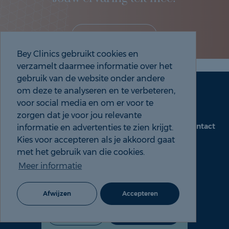
Deel je eigen ervaring!
Bey Clinics gebruikt cookies en
verzamelt daarmee informatie over het
gebruik van de website onder andere
om deze te analyseren en te verbeteren,
Maak een afspraak
Tel: 088 9000 535
voor social media en om er voor te
zorgen dat je voor jou relevante
Contact
informatie en advertenties te zien krijgt.
beyclinics.nl
Kies voor accepteren als je akkoord gaat
met het gebruik van die cookies.
Meer informatie
© 2026 Bey ervaringen |
Cookie- en Privacyverklaring
Afwijzen
Accepteren
088 9000 535
Maak een afspraak