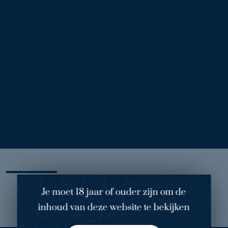
Voor
Na
Prothesewissel (55)
1
/ 3
Behandelend arts: dokter Bruekers
Operatie: prothesewissel (van 385cc ronde protheses naar
460 cc eurosilicone ronde protheses)
Mijn ervaring
Je moet 18 jaar of ouder zijn om de
inhoud van deze website te bekijken