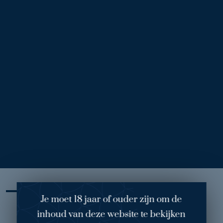
Voor
Na
Borstverkleining & verwijderen protheses
(211)
Behandelend arts: dokter van Engeland
Operatie: borstverkleining (rechts: 150 gram en links 115 gram)
& verwijderen protheses en kapsel
Je moet 18 jaar of ouder zijn om de
Mijn ervaring
inhoud van deze website te bekijken