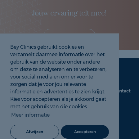
Jouw ervaring telt mee!
Deel je eigen ervaring!
Bey Clinics gebruikt cookies en
verzamelt daarmee informatie over het
gebruik van de website onder andere
om deze te analyseren en te verbeteren,
Maak een afspraak
Tel: 088 9000 535
voor social media en om er voor te
zorgen dat je voor jou relevante
Contact
informatie en advertenties te zien krijgt.
beyclinics.nl
Kies voor accepteren als je akkoord gaat
met het gebruik van die cookies.
Meer informatie
© 2026 Bey ervaringen |
Cookie- en Privacyverklaring
Afwijzen
Accepteren