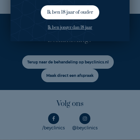
Ik ben 18 jaar of ouder
Ook geïnteresseerd in deze
Ik ben jonger dan 18 jaar
behandeling?
Terug naar de behandeling op beyclinics.nl
Maak direct een afspraak
Volg ons
/beyclinics
@beyclinics