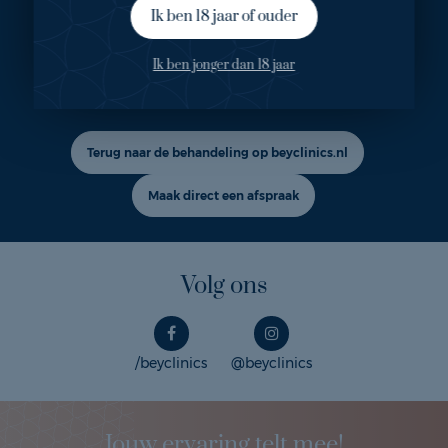
Ik ben 18 jaar of ouder
Ook geïnteresseerd in deze
Ik ben jonger dan 18 jaar
behandeling?
Terug naar de behandeling op beyclinics.nl
Maak direct een afspraak
Volg ons
/beyclinics
@beyclinics
Jouw ervaring telt mee!