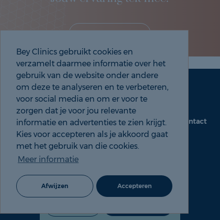
Deel je eigen ervaring!
Bey Clinics gebruikt cookies en
verzamelt daarmee informatie over het
gebruik van de website onder andere
om deze te analyseren en te verbeteren,
Maak een afspraak
Tel: 088 9000 535
voor social media en om er voor te
zorgen dat je voor jou relevante
Contact
informatie en advertenties te zien krijgt.
beyclinics.nl
Kies voor accepteren als je akkoord gaat
met het gebruik van die cookies.
Meer informatie
© 2026 Bey ervaringen |
Cookie- en Privacyverklaring
Afwijzen
Accepteren
088 9000 535
Maak een afspraak