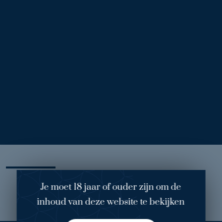
Voor
Na
Borstverkleining (210)
1
/ 3
Behandelend arts: dokter van Engeland
Operatie: borstverkleining (rechts: 225 gram en links 210
gram)
Mijn ervaring
Je moet 18 jaar of ouder zijn om de
inhoud van deze website te bekijken