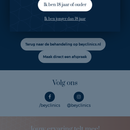
Ik ben 18 jaar of ouder
Ook geïnteresseerd in deze
Ik ben jonger dan 18 jaar
behandeling?
Terug naar de behandeling op beyclinics.nl
Maak direct een afspraak
Volg ons
/beyclinics
@beyclinics
Jouw ervaring telt mee!