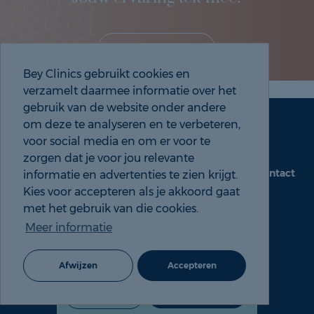
Deel je eigen ervaring!
Bey Clinics gebruikt cookies en
verzamelt daarmee informatie over het
gebruik van de website onder andere
om deze te analyseren en te verbeteren,
Maak een afspraak
Tel: 088 9000 535
voor social media en om er voor te
zorgen dat je voor jou relevante
Contact
informatie en advertenties te zien krijgt.
beyclinics.nl
Kies voor accepteren als je akkoord gaat
met het gebruik van die cookies.
Meer informatie
© 2026 Bey ervaringen |
Cookie- en Privacyverklaring
Afwijzen
Accepteren
088 9000 535
Maak een afspraak