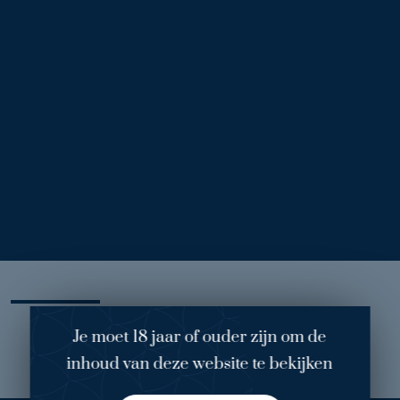
Voor
Na
Borstverkleining Danique voorzijde
1
/ 2
Behandelend arts: dokter van Engeland
Operatie: borstverkleining (rechts: 290 gram en links: 385
gram)
Mijn ervaring
Je moet 18 jaar of ouder zijn om de
inhoud van deze website te bekijken