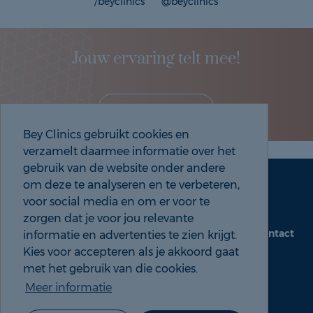
/beyclinics
@beyclinics
Jouw ervaring telt mee!
Deel je eigen ervaring!
Bey Clinics gebruikt cookies en
verzamelt daarmee informatie over het
gebruik van de website onder andere
om deze te analyseren en te verbeteren,
Maak een afspraak
Tel: 088 9000 535
voor social media en om er voor te
zorgen dat je voor jou relevante
Contact
informatie en advertenties te zien krijgt.
beyclinics.nl
Kies voor accepteren als je akkoord gaat
met het gebruik van die cookies.
Meer informatie
© 2026 Bey ervaringen |
Cookie- en Privacyverklaring