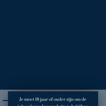
Voor
Na
t
Borstverkleining anoniem (203)
1
/ 2
Behandelend arts: dr. Melenhorst
Operatie: borstverkleining (links: 505 gram en rechts: 340
gram)
Je moet 18 jaar of ouder zijn om de