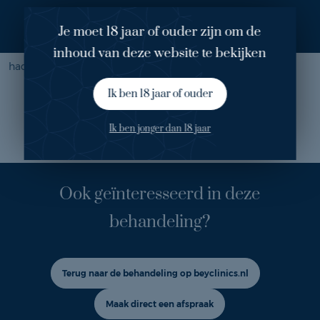
Resultaat
Je moet 18 jaar of ouder zijn om de
Na een week mocht het kapje er af en kon Kim haar nieuwe
neus voor het eerst bekijken. "Ik ben er heel erg blij mee. Ik
inhoud van deze website te bekijken
had niet verwacht dat het zó mooi zou worden!”
Ik ben 18 jaar of ouder
Ik ben jonger dan 18 jaar
Ook geïnteresseerd in deze
behandeling?
Terug naar de behandeling op beyclinics.nl
Maak direct een afspraak