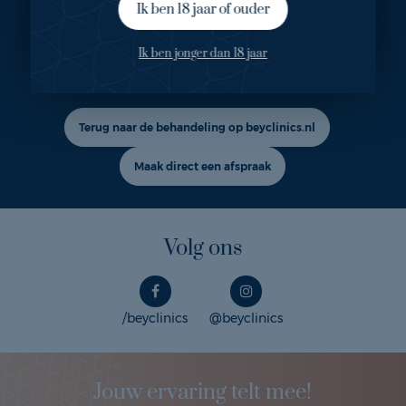
Ik ben 18 jaar of ouder
Ook geïnteresseerd in deze
Ik ben jonger dan 18 jaar
behandeling?
Terug naar de behandeling op beyclinics.nl
Maak direct een afspraak
Volg ons
/beyclinics
@beyclinics
Jouw ervaring telt mee!