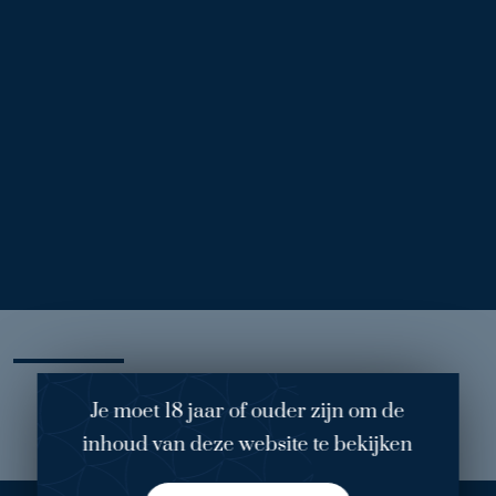
Voor
Na
Borstverkleining (73)
1
/ 2
Behandelend arts
: dr. Wynand Melenhorst
Operatie
:
borstverkleining
van 354 gram rechts en 354 gram
links
Mijn ervaring
Je moet 18 jaar of ouder zijn om de
inhoud van deze website te bekijken