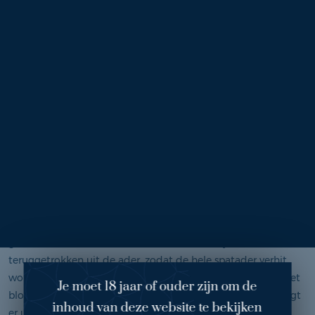
Dit resulteert in druk op de aderen, wat weer tot pijn en
vermoeidheid leidt.
VNUS behandeling
Dermatoloog Dijkstra pakt Amanda’s spataderen aan met de
VNUS behandeling. Dit is een poliklinische behandeling
waarbij de ader in het been behandeld wordt.
Katheter wordt verhit
De ader wordt met behulp van een echo in beeld gebracht,
zodat dokter Dijkstra goed kan zien waar ze de ader moet
aanprikken. Een katheter met een lengte van zeven
centimeter, wordt door radiogolven verhit tot 120 graden.
Via een kleine incisie wordt de katheter in de spatader
gebracht. De katheter wordt steeds een stukje
teruggetrokken uit de ader, zodat de hele spatader verhit
wordt. Door de warmte wordt de ader dichtgeschroeid. Het
Je moet 18 jaar of ouder zijn om de
bloed wordt via andere gezonde aderen omgeleid. Dit zorgt
inhoud van deze website te bekijken
er uiteindelijk voor dat de pijn verdwijnt.