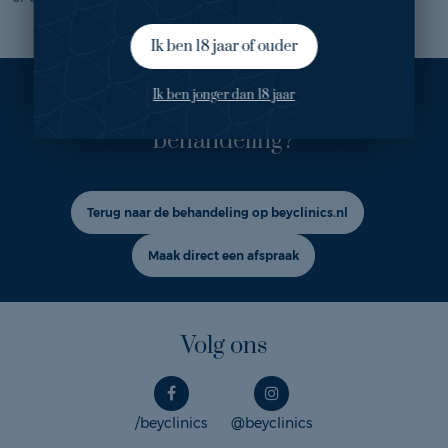
Ik ben 18 jaar of ouder
Ik ben jonger dan 18 jaar
Ook geïnteresseerd in deze
behandeling?
Terug naar de behandeling op beyclinics.nl
Maak direct een afspraak
Volg ons
/beyclinics
@beyclinics