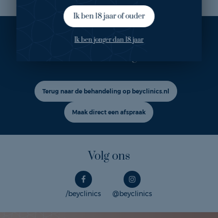
Ik ben 18 jaar of ouder
Ook geïnteresseerd in deze
Ik ben jonger dan 18 jaar
behandeling?
Terug naar de behandeling op beyclinics.nl
Maak direct een afspraak
Volg ons
/beyclinics
@beyclinics