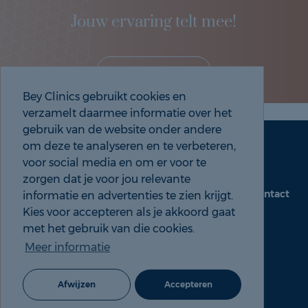
Jouw ervaring telt mee!
Deel je eigen ervaring!
Bey Clinics gebruikt cookies en
verzamelt daarmee informatie over het
gebruik van de website onder andere
om deze te analyseren en te verbeteren,
Maak een afspraak
Tel: 088 9000 535
voor social media en om er voor te
zorgen dat je voor jou relevante
Contact
informatie en advertenties te zien krijgt.
beyclinics.nl
Kies voor accepteren als je akkoord gaat
met het gebruik van die cookies.
Meer informatie
© 2026 Bey ervaringen |
Cookie- en Privacyverklaring
Afwijzen
Accepteren