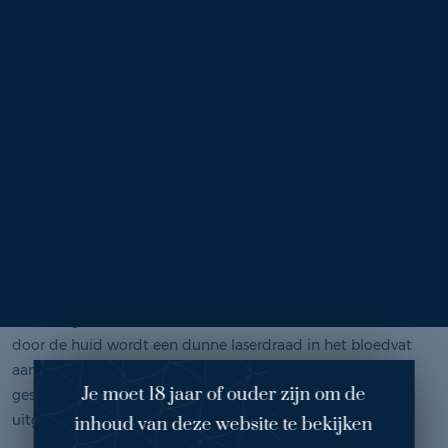
eerst vast om welke vorm van spataderen het gaat, een
zogenaamd diagnostisch onderzoek met behulp van een
echo-apparaat. Indien nodig zal de vaatchirurg besluiten
aanvullend onderzoek te doen.
Endoveneuze Lasertherapie (EVLT)
De Endoveneuze Lasertherapie is een belangrijke nieuwe
ontwikkeling op het gebied van spataderbehandelingen. Met
deze behandeling is het niet meer nodig de hele spatader uit
het been te strippen, maar wordt deze op elegante wijze van
binnenuit dichtgelaserd.
Een ander voordeel is dat de spataderen meestal met lokale
verdoving kunnen worden behandeld. Via een kleine snede
door de huid wordt een dunne laserdraad in het bloedvat
aangebracht. Met behulp van het laserlicht wordt de ader
Je moet 18 jaar of ouder zijn om de
gesloten. Vervolgens worden de resten van het
uitgeschakelde bloedvat door het lichaam opgeruimd.
inhoud van deze website te bekijken