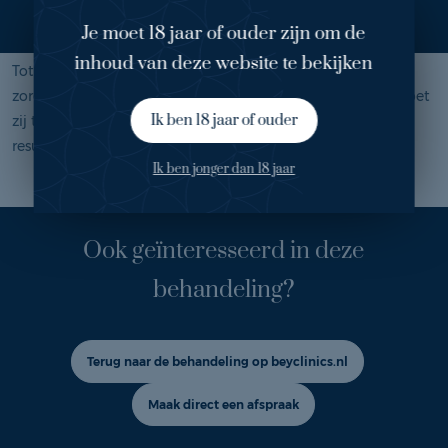
deze techniek is, dat je direct resultaat hebt.
Je moet 18 jaar of ouder zijn om de
Elastische kousen
inhoud van deze website te bekijken
Tot slot krijgt Jolanda elastische kousen aan, die ervoor
zorgen dat de aderen goed dichttrekken. Deze kousen moet
Ik ben 18 jaar of ouder
zij twee weken dragen. Over acht weken is het definitieve
resultaat goed zichtbaar.
Ik ben jonger dan 18 jaar
Ook geïnteresseerd in deze
behandeling?
Terug naar de behandeling op beyclinics.nl
Maak direct een afspraak