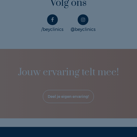
Volg ons
/beyclinics
@beyclinics
Jouw ervaring telt mee!
Deel je eigen ervaring!