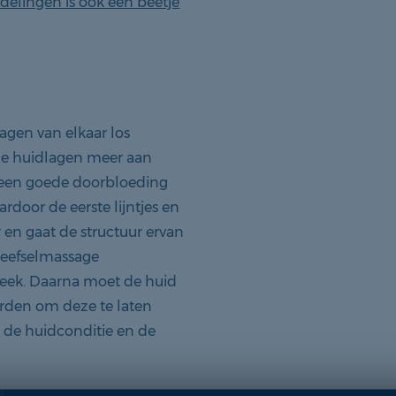
delingen is ook een beetje
gen van elkaar los
de huidlagen meer aan
r geen goede doorbloeding
rdoor de eerste lijntjes en
 en gaat de structuur ervan
dweefselmassage
week. Daarna moet de huid
orden om deze te laten
n de huidconditie en de