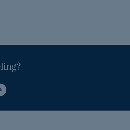
ling?
k