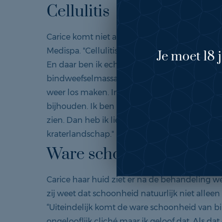
Cellulitis
Carice komt niet alleen voor haar gezicht n
Medispa. "Cellulitis is een onderwerp dat vaak
Je moet 18 
En daar ben ik echt niet blij mee. Maar daar 
bindweefselmassages voor. Dan gaan ze alles
weer los maken. In principe komt het wel ter
bijhouden. Ik ben toch met mijn blote billen o
zien. Dan heb ik liever dat het een heel klei
kraterlandschap."
Ware schoonheid
Carice haar huid ziet er na de behandeling we
zij weet dat schoonheid natuurlijk niet allee
“Uiteindelijk komt de ware schoonheid van bi
ongelooflijk cliché maar ik geloof dat. Als dat