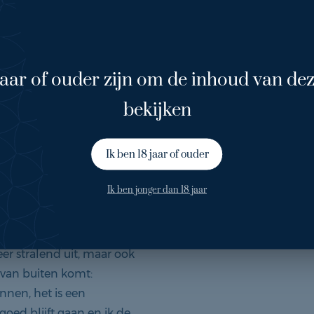
aar de Bergman
 terug komt in mijn leven.
jaar of ouder zijn om de inhoud van dez
neem ik hier ook
bekijken
 heel diep van binnen
ug, dus je moet het wel
p 4 bij 4 in de bioscoop te
Ik ben 18 jaar of ouder
n maantje is dan een enorm
Ik ben jonger dan 18 jaar
er stralend uit, maar ook
n van buiten komt:
nnen, het is een
 goed blijft gaan en ik de