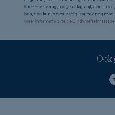
komende dertig jaar gelukkig blijf, of in iede
ben, dan kun je over dertig jaar ook nog mooi 
Meer informatie over de Bindweefselmassage
Ook 