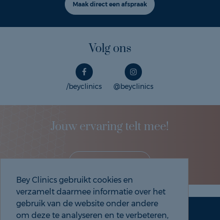
Maak direct een afspraak
Volg ons
/beyclinics
@beyclinics
Jouw ervaring telt mee!
Deel je eigen ervaring!
Bey Clinics gebruikt cookies en
verzamelt daarmee informatie over het
gebruik van de website onder andere
om deze te analyseren en te verbeteren,