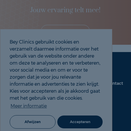
Jouw ervaring telt mee!
Deel je eigen ervaring!
Bey Clinics gebruikt cookies en
verzamelt daarmee informatie over het
gebruik van de website onder andere
om deze te analyseren en te verbeteren,
Maak een afspraak
Tel: 088 9000 535
voor social media en om er voor te
zorgen dat je voor jou relevante
Contact
informatie en advertenties te zien krijgt.
beyclinics.nl
Kies voor accepteren als je akkoord gaat
met het gebruik van die cookies.
Meer informatie
© 2026 Bey ervaringen |
Cookie- en Privacyverklaring
Afwijzen
Accepteren