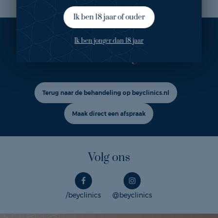
Ik ben 18 jaar of ouder
Ook geïnteresseerd in deze
Ik ben jonger dan 18 jaar
behandeling?
Terug naar de behandeling op beyclinics.nl
Maak direct een afspraak
Volg ons
/beyclinics
@beyclinics